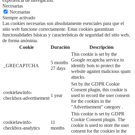
experiencia de navegación.
Necesarias
Necesarias
Siempre activado
Las cookies necesarias son absolutamente esenciales para que el
sitio web funcione correctamente. Estas cookies garantizan
funcionalidades básicas y características de seguridad del sitio web,
de forma anónima.
Cookie
Duración
Descripción
This cookie is set by the
Google recaptcha service to
5 months
_GRECAPTCHA
identify bots to protect the
27 days
website against malicious spam
attacks.
Set by the GDPR Cookie
Consent plugin, this cookie is
cookielawinfo-
1 year
used to record the user consent
checkbox-advertisement
for the cookies in the
"Advertisement" category .
This cookie is set by GDPR
Cookie Consent plugin. The
cookielawinfo-
11
cookie is used to store the user
checkbox-analytics
months
consent for the cookies in the