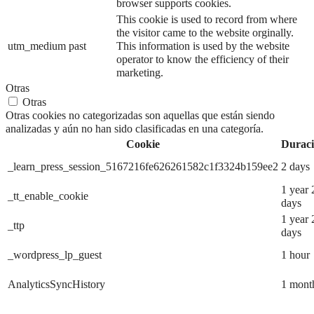
browser supports cookies.
This cookie is used to record from where
the visitor came to the website orginally.
utm_medium
past
This information is used by the website
operator to know the efficiency of their
marketing.
Otras
Otras
Otras cookies no categorizadas son aquellas que están siendo
analizadas y aún no han sido clasificadas en una categoría.
Cookie
Durac
_learn_press_session_5167216fe626261582c1f3324b159ee2
2 days
1 year 
_tt_enable_cookie
days
1 year 
_ttp
days
_wordpress_lp_guest
1 hour
AnalyticsSyncHistory
1 mont