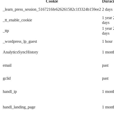
Cookie
Durac
_learn_press_session_5167216fe626261582c1f3324b159ee2
2 days
1 year 
_tt_enable_cookie
days
1 year 
_ttp
days
_wordpress_lp_guest
1 hour
AnalyticsSyncHistory
1 mont
email
past
gclid
past
handl_ip
1 mont
handl_landing_page
1 mont